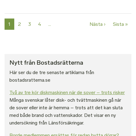
Paginering
Nästa sida
Sist
1
2
3
4
…
Nästa ›
Sista »
Nytt från Bostadsrätterna
Här ser du de tre senaste artiklarna från
bostadsratterna.se
Två av tre kör diskmaskinen när de sover – trots risker
Många svenskar låter disk- och tvättmaskinen gå när
de sover eller inte är hemma – trots att det kan sluta
med både brand och vattenskador. Det visar en ny
undersökning från Länsförsäkringar.
Borde medlemmen ersättas för redan bytta dörrar?