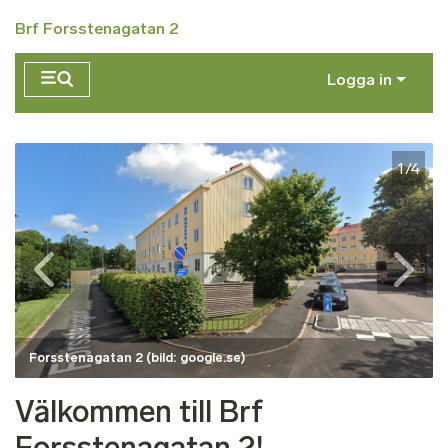
Hoppa till huvudinnehåll
Brf Forsstenagatan 2
Logga in
1/4
Forsstenagatan 2 (bild: google.se)
Välkommen till Brf